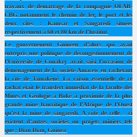
 à distance
travaux de démarrage de la compagnie OFAB-
CBG notamment le chemin de fer, le port et les
t de l'Hotellerie de Guinee
deux cités : Kamsar et Sangarédi situées
respectivement à 60 et 80 km de l’Institut.
GUINÉE
Le gouvernement Guinéen d’alors qui avait
entrepris une politique de décongestionnement de
NEE
l’Université de Conakry avait saisi l’occasion de
déménagement de la société Amacew en rachetant
la cité de Tamakènè. La raison essentielle de ce
rachat était le transfert immédiat de la faculté des
Mines et Géologie à Boké à proximité de la plus
ones
grande mine bauxitique de l’Afrique de l’Ouest
qu’est la mine de sangarédi. A côté de celle – ci
existent d’autres sociétés ou projets miniers tels
que : Dian Dian, Guinea