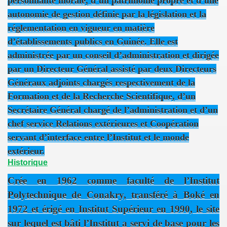
personnalité morale, d’un patrimoine propre et d’une
autonomie de gestion définie par la législation et la
réglementation en vigueur en matière
d’établissements publics en Guinée. Elle est
t Geologie de Boke
administrée par un conseil d’administration et dirigée
 et Veterinaire (ISAV) de Faranah
par un Directeur Général assisté par deux Directeurs
Généraux adjoints chargés respectivement de la
 Guinee(ISAG) Dubreka
Formation et de la Recherche Scientifique, d’un
s Et De Medecine Veterinaire De Dalaba
Secrétaire Général chargé de l’administration et d’un
chef service Relations extérieures et Coopération
s de l'Education de Guinee (ISSEG)
servant d’interface entre l’Institut et le monde
ogie Mamou
extérieur.
Historique
HITECTURE ET D'URBANISME (ISAU)
Crée en 1962 comme faculté de l’Institut
tion et de la communication de kountia
Polytechnique de Conakry, transféré à Boké en
1972 et érigé en Institut Supérieur en 1990, le site
OMMERCE ET D'ADMINISTRATION DES ENTREPRISES DE 
sur lequel est bâti l’Institut a servi de base pour les